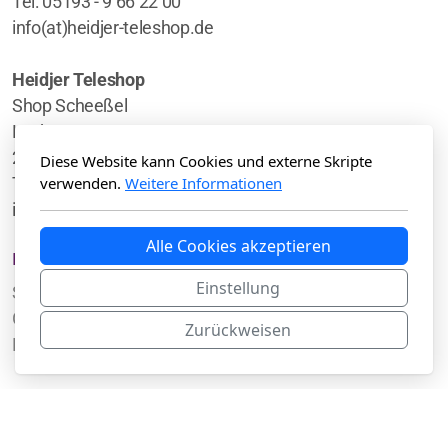
Tel: 05193 - 9 66 22 00
info(at)heidjer-teleshop.de
Heidjer Teleshop
Shop Scheeßel
Harburger Str. 2-4
27383 Scheeßel
Diese Website kann Cookies und externe Skripte
verwenden.
Weitere Informationen
Tel: 04263 - 911 899
info(at)heidjer-teleshop.de
Alle Cookies akzeptieren
Hauptmenü
Einstellung
Startseite
Galerie
Zurückweisen
Kontakt
Legal
Impressum/Datenschutzbestimmungen